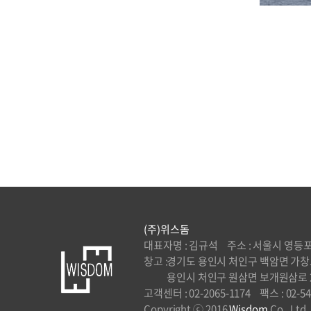
(주)위스돔
대표자명 : 김규석
주소 : 서울시 영등포
창고 :
경기도 용인시 처인구 백암면 가창로 
용인시 처인구 원삼면 보개원삼로 2
고객센터 : 02-2065-1174
팩스 : 02-5
Copyright ⓒ 2016
Wisdom
Co., Ltd.