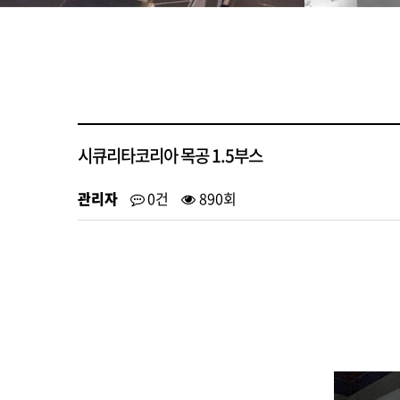
시큐리타코리아 목공 1.5부스
관리자
0건
890회