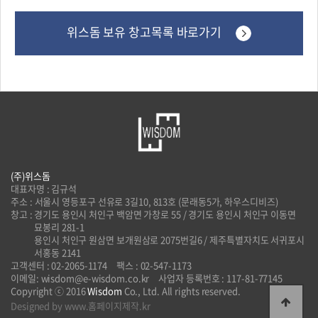
위스돔 보유 창고목록 바로가기
(주)위스돔
대표자명 : 김규석
주소 : 서울시 영등포구 선유로 3길10, 813호 (문래동5가, 하우스디비즈)
창고 :
경기도 용인시 처인구 백암면 가창로 55 / 경기도 용인시 처인구 이동면
묘봉리 281-1
용인시 처인구 원삼면 보개원삼로 2075번길6 / 제주특별자치도 서귀포시
서홍동 2141
고객센터 : 02-2065-1174
팩스 : 02-547-1173
이메일: wisdom@e-wisdom.co.kr
사업자 등록번호 : 117-81-77145
Copyright ⓒ 2016
Wisdom
Co., Ltd. All rights reserved.
Designed by www.홈페이지제작.kr