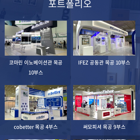
포트폴리오
코마린 이노베이션관 목공
IFEZ 공동관 목공 10부스
10부스
cobetter 목공 4부스
써모피셔 목공 9부스