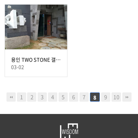
용인 TWO STONE 갤러리 입구
03-02
1
2
3
4
5
6
7
9
10
8