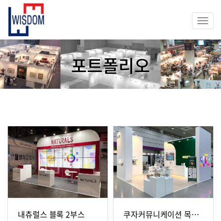
Togg
navi
포트폴리오
내츄럴스 블록 2부스
쿠자커뮤니케이션 목공 4부스