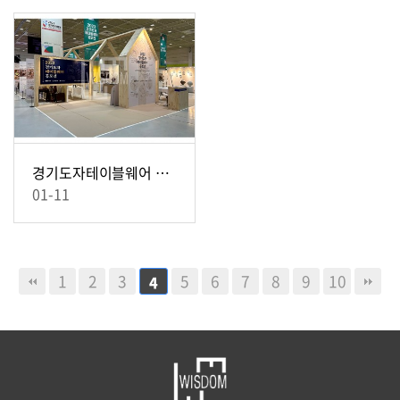
경기도자테이블웨어 목공 15부스
01-11
1
2
3
5
6
7
8
9
10
4