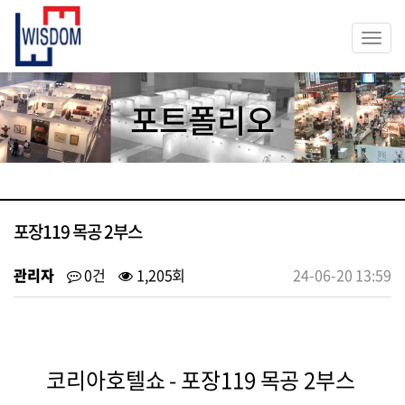
Togg
navi
포트폴리오
포장119 목공 2부스
관리자
0건
1,205회
24-06-20 13:59
코리아호텔쇼 - 포장119 목공 2부스